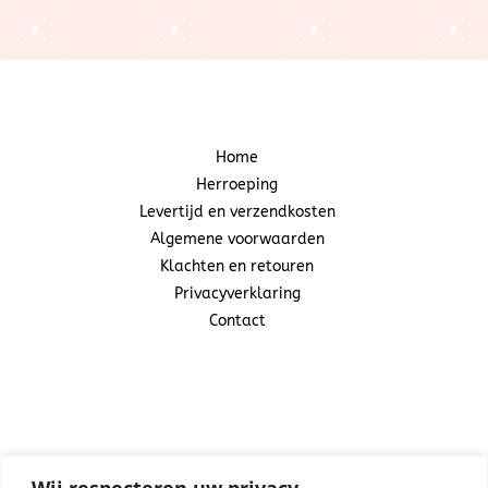
Home
Herroeping
Levertijd en verzendkosten
Algemene voorwaarden
Klachten en retouren
Privacyverklaring
Contact
Snoepcadeautje
(Centraal Business Center)
Industrieweg 20A
1521 ND Wormerveer
Wij respecteren uw privacy