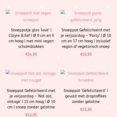
Snoeppotje glas ‘love’ |
Snoeppot Gefeliciteerd met
Clayre & Eef | Ø 9 cm en 9
je verjaardag – ‘Party’ | Ø 10
cm hoog | met mini vegan
cm en 17 cm hoog | inclusief
schuimblokken
vegan of vegetarisch snoep
€
14,95
€
19,95
Snoeppot Gefeliciteerd met
Snoeppot ‘Gefeliciteerd’ |
je verjaardag – ‘Not old,
gevuld met droptoffees
vintage’ | 15 cm hoog | Ø 10
zonder gelatine
cm | snoep zonder gelatine
€
13,95
€
14,95