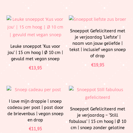
Snoeppot Gefeliciteerd met
je verjaardag ‘Liefste’ |
naam van jouw geliefde |
Leuke snoeppot ‘Kus voor
tekst | inclusief vegan snoep
jou’ | 15 cm hoog | Ø 10 cm |
of drop
gevuld met vegan snoep
€
19,95
€
13,95
I love mijn droppie | snoep
cadeau per post | past door
Snoeppot Gefeliciteerd met
de brievenbus | vegan snoep
je verjaardag – ‘Still
en drop
fabulous’ | 15 cm hoog | Ø 10
cm | snoep zonder gelatine
€
11,95