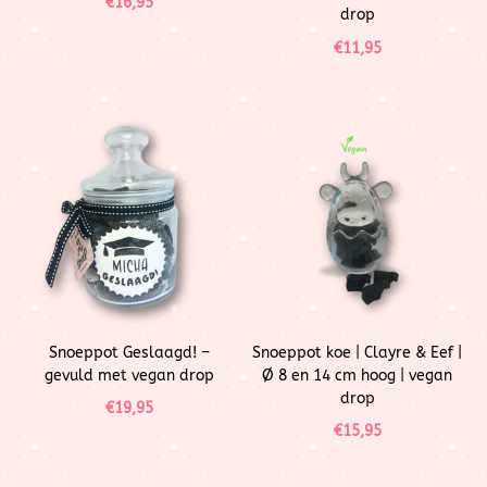
€
16,95
drop
€
11,95
Snoeppot Geslaagd! –
Snoeppot koe | Clayre & Eef |
gevuld met vegan drop
Ø 8 en 14 cm hoog | vegan
drop
€
19,95
€
15,95