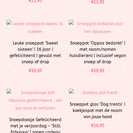
€
11,95
€
13,95
Leuke snoeppot ‘Sweet
Snoeppot ‘Oppas bedankt’ |
sixteen’ | 16 jaar |
met naam/namen
gefeliciteerd | gevuld met
huisdier(en) | inclusief vegan
snoep of drop
snoep of drop
€
19,95
€
19,95
Snoeppot glas ‘Dog treats’ |
koekjespot met de naam
van jouw hond
Snoepdoosje Gefeliciteerd
€
16,95
met je verjaardag – ‘Still
fabulous’ | snoep cadeau