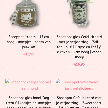
Snoeppot ’treats’ | 15 cm
Snoeppot glas Gefeliciteerd
hoog | snoepjes | naam van
met je verjaardag – ‘Still
jouw kat
fabulous’ | Clayre en Eef | Ø
8 cm en 16 cm hoog | vegan
€
15,95
snoep
€
16,95
Snoeppot glas hond ‘Dog
Snoeppot Gefeliciteerd met
treats’ | koekjes en snoepjes
je verjaardag – ‘Sweetheart’