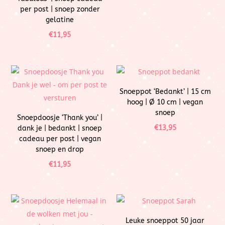
per post | snoep zonder
gelatine
€
11,95
Snoeppot ‘Bedankt’ | 15 cm
hoog | Ø 10 cm | vegan
snoep
Snoepdoosje ‘Thank you’ |
€
13,95
dank je | bedankt | snoep
cadeau per post | vegan
snoep en drop
€
11,95
Leuke snoeppot 50 jaar