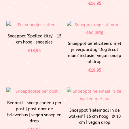
€
14,95
Snoeppot ‘Spoiled kitty’ | 15
cm hoog | snoepjes
Snoeppot Gefeliciteerd met
je verjaardag ‘Dog & cat
€
13,95
mum’ inclusief vegan snoep
of drop
€
19,95
Bedankt | snoep cadeau per
post | past door de
Snoeppot ‘Helemaal in de
brievenbus | vegan snoep en
wolken’ | 15 cm hoog | Ø 10
drop
cm | vegan drop