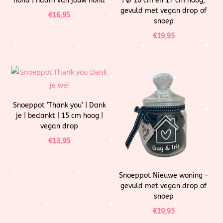
hond | naam van jouw hond
| Ø 10 cm en 17 cm hoog,
gevuld met vegan drop of
€
16,95
snoep
€
19,95
Snoeppot ‘Thank you’ | Dank
je | bedankt | 15 cm hoog |
vegan drop
€
13,95
Snoeppot Nieuwe woning –
gevuld met vegan drop of
snoep
€
19,95