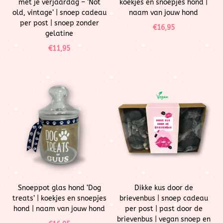
met je verjaardag – ‘Not
koekjes en snoepjes hond |
old, vintage’ | snoep cadeau
naam van jouw hond
per post | snoep zonder
€
16,95
gelatine
€
11,95
Snoeppot glas hond ‘Dog
Dikke kus door de
treats’ | koekjes en snoepjes
brievenbus | snoep cadeau
hond | naam van jouw hond
per post | past door de
brievenbus | vegan snoep en