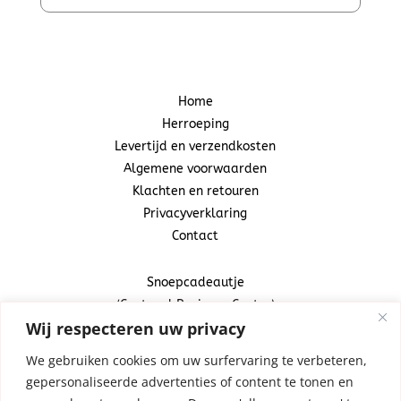
Home
Herroeping
Levertijd en verzendkosten
Algemene voorwaarden
Klachten en retouren
Privacyverklaring
Contact
Snoepcadeautje
(Centraal Business Center)
Wij respecteren uw privacy
Industrieweg 20A
1521 ND Wormerveer
We gebruiken cookies om uw surfervaring te verbeteren,
gepersonaliseerde advertenties of content te tonen en