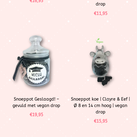
€
16,95
drop
€
11,95
Snoeppot Geslaagd! –
Snoeppot koe | Clayre & Eef |
gevuld met vegan drop
Ø 8 en 14 cm hoog | vegan
drop
€
19,95
€
15,95