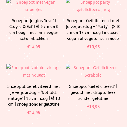
Snoeppotje glas ‘love’ |
Snoeppot Gefeliciteerd met
Clayre & Eef | Ø 9 cm en 9
je verjaardag – ‘Party’ | Ø 10
cm hoog | met mini vegan
cm en 17 cm hoog | inclusief
schuimblokken
vegan of vegetarisch snoep
€
14,95
€
19,95
Snoeppot Gefeliciteerd met
Snoeppot ‘Gefeliciteerd’ |
je verjaardag – ‘Not old,
gevuld met droptoffees
vintage’ | 15 cm hoog | Ø 10
zonder gelatine
cm | snoep zonder gelatine
€
13,95
€
14,95