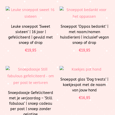
Leuke snoeppot ‘Sweet
Snoeppot ‘Oppas bedankt’ |
sixteen’ | 16 jaar |
met naam/namen
gefeliciteerd | gevuld met
huisdier(en) | inclusief vegan
snoep of drop
snoep of drop
€
19,95
€
19,95
Snoeppot glas ‘Dog treats’ |
koekjespot met de naam
van jouw hond
Snoepdoosje Gefeliciteerd
€
16,95
met je verjaardag – ‘Still
fabulous’ | snoep cadeau
per post | snoep zonder
gelatine