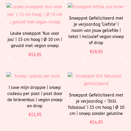
Snoeppot Gefeliciteerd met
je verjaardag ‘Liefste’ |
naam van jouw geliefde |
Leuke snoeppot ‘Kus voor
tekst | inclusief vegan snoep
jou’ | 15 cm hoog | Ø 10 cm |
of drop
gevuld met vegan snoep
€
19,95
€
13,95
I love mijn droppie | snoep
cadeau per post | past door
Snoeppot Gefeliciteerd met
de brievenbus | vegan snoep
je verjaardag – ‘Still
en drop
fabulous’ | 15 cm hoog | Ø 10
cm | snoep zonder gelatine
€
11,95
€
14,95