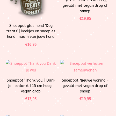
| Ø 10 cm en 17 cm hoog,
gevuld met vegan drop of
snoep
€
19,95
Snoeppot glas hond ‘Dog
treats’ | koekjes en snoepjes
hond | naam van jouw hond
€
16,95
Snoeppot ‘Thank you’ | Dank
Snoeppot Nieuwe woning –
je | bedankt | 15 cm hoog |
gevuld met vegan drop of
vegan drop
snoep
€
13,95
€
19,95