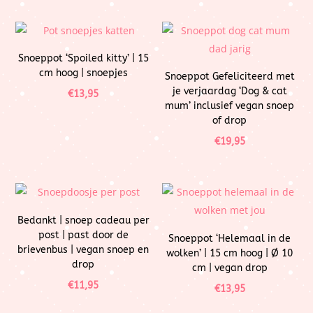
Snoeppot ‘Spoiled kitty’ | 15
cm hoog | snoepjes
Snoeppot Gefeliciteerd met
je verjaardag ‘Dog & cat
€
13,95
mum’ inclusief vegan snoep
of drop
€
19,95
Bedankt | snoep cadeau per
post | past door de
Snoeppot ‘Helemaal in de
brievenbus | vegan snoep en
wolken’ | 15 cm hoog | Ø 10
drop
cm | vegan drop
€
11,95
€
13,95