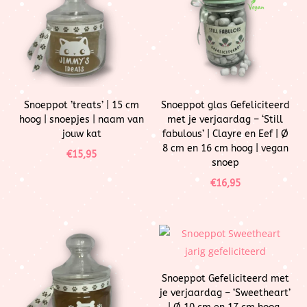
Snoeppot ’treats’ | 15 cm
Snoeppot glas Gefeliciteerd
hoog | snoepjes | naam van
met je verjaardag – ‘Still
jouw kat
fabulous’ | Clayre en Eef | Ø
8 cm en 16 cm hoog | vegan
€
15,95
snoep
€
16,95
Snoeppot Gefeliciteerd met
je verjaardag – ‘Sweetheart’