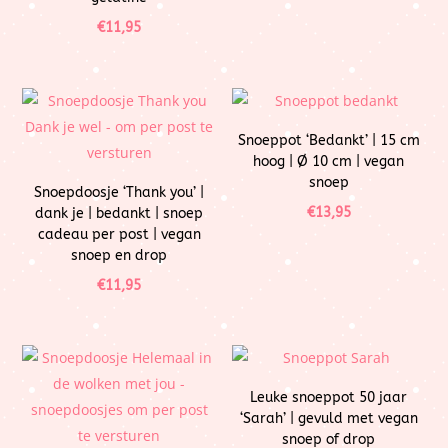
€
11,95
Snoeppot ‘Bedankt’ | 15 cm
hoog | Ø 10 cm | vegan
snoep
Snoepdoosje ‘Thank you’ |
€
13,95
dank je | bedankt | snoep
cadeau per post | vegan
snoep en drop
€
11,95
Leuke snoeppot 50 jaar
‘Sarah’ | gevuld met vegan
snoep of drop