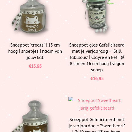
Snoeppot ’treats’ | 15 cm
Snoeppot glas Gefeliciteerd
hoog | snoepjes | naam van
met je verjaardag – ‘Still
jouw kat
fabulous’ | Clayre en Eef | Ø
8 cm en 16 cm hoog | vegan
€
15,95
snoep
€
16,95
Snoeppot Gefeliciteerd met
je verjaardag – ‘Sweetheart’