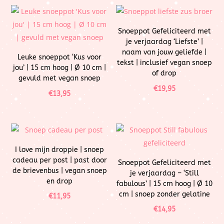
Snoeppot Gefeliciteerd met
je verjaardag ‘Liefste’ |
naam van jouw geliefde |
Leuke snoeppot ‘Kus voor
tekst | inclusief vegan snoep
jou’ | 15 cm hoog | Ø 10 cm |
of drop
gevuld met vegan snoep
€
19,95
€
13,95
I love mijn droppie | snoep
cadeau per post | past door
Snoeppot Gefeliciteerd met
de brievenbus | vegan snoep
je verjaardag – ‘Still
en drop
fabulous’ | 15 cm hoog | Ø 10
cm | snoep zonder gelatine
€
11,95
€
14,95