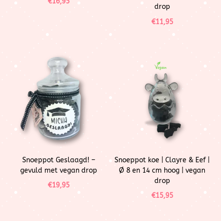
€
16,95
drop
€
11,95
Snoeppot Geslaagd! –
Snoeppot koe | Clayre & Eef |
gevuld met vegan drop
Ø 8 en 14 cm hoog | vegan
drop
€
19,95
€
15,95