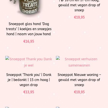
| Ø 10 cm en 17 cm hoog,
gevuld met vegan drop of
snoep
€
19,95
Snoeppot glas hond ‘Dog
treats’ | koekjes en snoepjes
hond | naam van jouw hond
€
16,95
Snoeppot ‘Thank you’ | Dank
Snoeppot Nieuwe woning –
je | bedankt | 15 cm hoog |
gevuld met vegan drop of
vegan drop
snoep
€
13,95
€
19,95