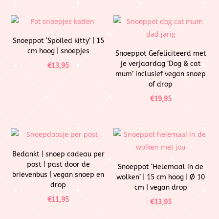
Snoeppot ‘Spoiled kitty’ | 15
cm hoog | snoepjes
Snoeppot Gefeliciteerd met
je verjaardag ‘Dog & cat
€
13,95
mum’ inclusief vegan snoep
of drop
€
19,95
Bedankt | snoep cadeau per
post | past door de
Snoeppot ‘Helemaal in de
brievenbus | vegan snoep en
wolken’ | 15 cm hoog | Ø 10
drop
cm | vegan drop
€
11,95
€
13,95