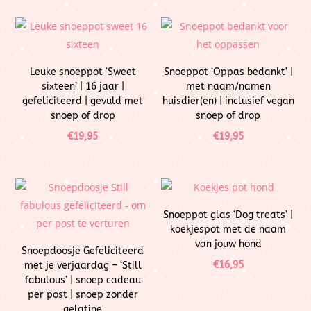
Leuke snoeppot ‘Sweet
Snoeppot ‘Oppas bedankt’ |
sixteen’ | 16 jaar |
met naam/namen
gefeliciteerd | gevuld met
huisdier(en) | inclusief vegan
snoep of drop
snoep of drop
€
19,95
€
19,95
Snoeppot glas ‘Dog treats’ |
koekjespot met de naam
van jouw hond
Snoepdoosje Gefeliciteerd
€
16,95
met je verjaardag – ‘Still
fabulous’ | snoep cadeau
per post | snoep zonder
gelatine