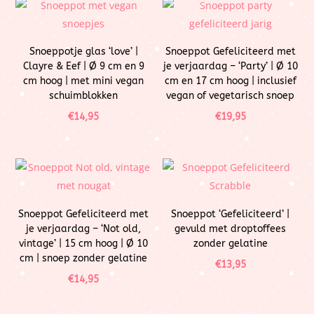
Snoeppotje glas ‘love’ |
Snoeppot Gefeliciteerd met
Clayre & Eef | Ø 9 cm en 9
je verjaardag – ‘Party’ | Ø 10
cm hoog | met mini vegan
cm en 17 cm hoog | inclusief
schuimblokken
vegan of vegetarisch snoep
€
14,95
€
19,95
Snoeppot Gefeliciteerd met
Snoeppot ‘Gefeliciteerd’ |
je verjaardag – ‘Not old,
gevuld met droptoffees
vintage’ | 15 cm hoog | Ø 10
zonder gelatine
cm | snoep zonder gelatine
€
13,95
€
14,95