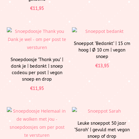
€
11,95
Snoeppot ‘Bedankt’ | 15 cm
hoog | Ø 10 cm | vegan
snoep
Snoepdoosje ‘Thank you’ |
€
13,95
dank je | bedankt | snoep
cadeau per post | vegan
snoep en drop
€
11,95
Leuke snoeppot 50 jaar
‘Sarah’ | gevuld met vegan
snoep of drop