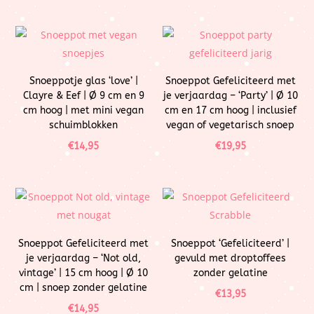
Snoeppotje glas ‘love’ |
Snoeppot Gefeliciteerd met
Clayre & Eef | Ø 9 cm en 9
je verjaardag – ‘Party’ | Ø 10
cm hoog | met mini vegan
cm en 17 cm hoog | inclusief
schuimblokken
vegan of vegetarisch snoep
€
14,95
€
19,95
Snoeppot Gefeliciteerd met
Snoeppot ‘Gefeliciteerd’ |
je verjaardag – ‘Not old,
gevuld met droptoffees
vintage’ | 15 cm hoog | Ø 10
zonder gelatine
cm | snoep zonder gelatine
€
13,95
€
14,95