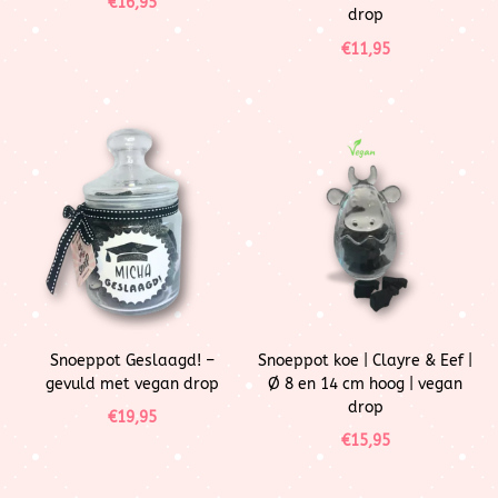
€
16,95
drop
€
11,95
Snoeppot Geslaagd! –
Snoeppot koe | Clayre & Eef |
gevuld met vegan drop
Ø 8 en 14 cm hoog | vegan
drop
€
19,95
€
15,95