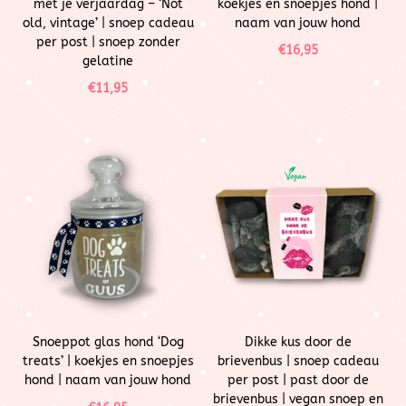
met je verjaardag – ‘Not
koekjes en snoepjes hond |
old, vintage’ | snoep cadeau
naam van jouw hond
per post | snoep zonder
€
16,95
gelatine
€
11,95
Snoeppot glas hond ‘Dog
Dikke kus door de
treats’ | koekjes en snoepjes
brievenbus | snoep cadeau
hond | naam van jouw hond
per post | past door de
brievenbus | vegan snoep en