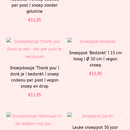
per post | snoep zonder
gelatine
€
11,95
Snoeppot ‘Bedankt’ | 15 cm
hoog | Ø 10 cm | vegan
snoep
Snoepdoosje ‘Thank you’ |
€
13,95
dank je | bedankt | snoep
cadeau per post | vegan
snoep en drop
€
11,95
Leuke snoeppot 50 jaar