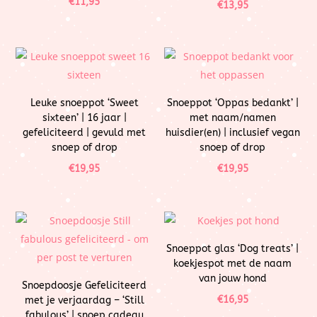
€
11,95
€
13,95
Leuke snoeppot ‘Sweet
Snoeppot ‘Oppas bedankt’ |
sixteen’ | 16 jaar |
met naam/namen
gefeliciteerd | gevuld met
huisdier(en) | inclusief vegan
snoep of drop
snoep of drop
€
19,95
€
19,95
Snoeppot glas ‘Dog treats’ |
koekjespot met de naam
van jouw hond
Snoepdoosje Gefeliciteerd
€
16,95
met je verjaardag – ‘Still
fabulous’ | snoep cadeau