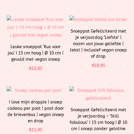
Snoeppot Gefeliciteerd met
je verjaardag ‘Liefste’ |
naam van jouw geliefde |
Leuke snoeppot ‘Kus voor
tekst | inclusief vegan snoep
jou’ | 15 cm hoog | Ø 10 cm |
of drop
gevuld met vegan snoep
€
19,95
€
13,95
I love mijn droppie | snoep
cadeau per post | past door
Snoeppot Gefeliciteerd met
de brievenbus | vegan snoep
je verjaardag – ‘Still
en drop
fabulous’ | 15 cm hoog | Ø 10
cm | snoep zonder gelatine
€
11,95