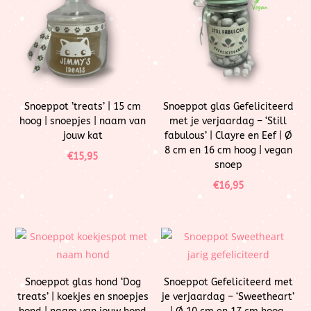
Snoeppot ’treats’ | 15 cm
Snoeppot glas Gefeliciteerd
hoog | snoepjes | naam van
met je verjaardag – ‘Still
jouw kat
fabulous’ | Clayre en Eef | Ø
8 cm en 16 cm hoog | vegan
€
15,95
snoep
€
16,95
Snoeppot glas hond ‘Dog
Snoeppot Gefeliciteerd met
treats’ | koekjes en snoepjes
je verjaardag – ‘Sweetheart’