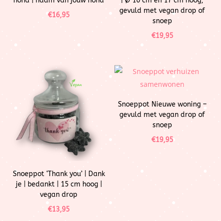
hond | naam van jouw hond
| Ø 10 cm en 17 cm hoog,
gevuld met vegan drop of
€
16,95
snoep
€
19,95
Snoeppot Nieuwe woning –
gevuld met vegan drop of
snoep
€
19,95
Snoeppot ‘Thank you’ | Dank
je | bedankt | 15 cm hoog |
vegan drop
€
13,95