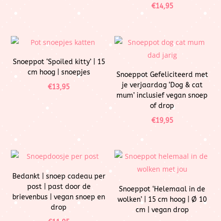
€
14,95
Snoeppot ‘Spoiled kitty’ | 15
cm hoog | snoepjes
Snoeppot Gefeliciteerd met
je verjaardag ‘Dog & cat
€
13,95
mum’ inclusief vegan snoep
of drop
€
19,95
Bedankt | snoep cadeau per
post | past door de
Snoeppot ‘Helemaal in de
brievenbus | vegan snoep en
wolken’ | 15 cm hoog | Ø 10
drop
cm | vegan drop