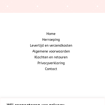
Home
Herroeping
Levertijd en verzendkosten
Algemene voorwaarden
Klachten en retouren
Privacyverklaring
Contact
Snoepcadeautje
(Centraal Business Center)
Industrieweg 20A
1521 ND Wormerveer
Wij respecteren uw privacy