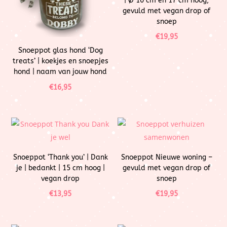
| Ø 10 cm en 17 cm hoog,
gevuld met vegan drop of
snoep
€
19,95
Snoeppot glas hond ‘Dog
treats’ | koekjes en snoepjes
hond | naam van jouw hond
€
16,95
Snoeppot ‘Thank you’ | Dank
Snoeppot Nieuwe woning –
je | bedankt | 15 cm hoog |
gevuld met vegan drop of
vegan drop
snoep
€
13,95
€
19,95