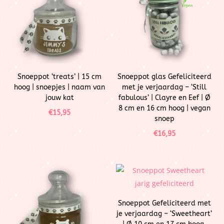
Snoeppot ’treats’ | 15 cm
Snoeppot glas Gefeliciteerd
hoog | snoepjes | naam van
met je verjaardag – ‘Still
jouw kat
fabulous’ | Clayre en Eef | Ø
8 cm en 16 cm hoog | vegan
€
15,95
snoep
€
16,95
Snoeppot Gefeliciteerd met
je verjaardag – ‘Sweetheart’