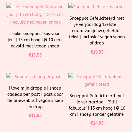
Snoeppot Gefeliciteerd met
je verjaardag ‘Liefste’ |
naam van jouw geliefde |
Leuke snoeppot ‘Kus voor
tekst | inclusief vegan snoep
jou’ | 15 cm hoog | Ø 10 cm |
of drop
gevuld met vegan snoep
€
19,95
€
13,95
I love mijn droppie | snoep
cadeau per post | past door
Snoeppot Gefeliciteerd met
de brievenbus | vegan snoep
je verjaardag – ‘Still
en drop
fabulous’ | 15 cm hoog | Ø 10
cm | snoep zonder gelatine
€
11,95
€
14,95