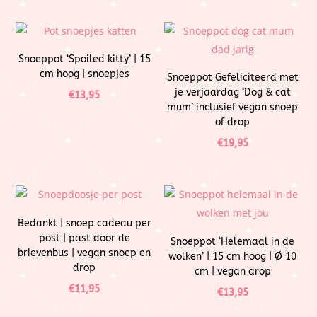
Snoeppot ‘Spoiled kitty’ | 15
cm hoog | snoepjes
Snoeppot Gefeliciteerd met
je verjaardag ‘Dog & cat
€
13,95
mum’ inclusief vegan snoep
of drop
€
19,95
Bedankt | snoep cadeau per
post | past door de
Snoeppot ‘Helemaal in de
brievenbus | vegan snoep en
wolken’ | 15 cm hoog | Ø 10
drop
cm | vegan drop
€
11,95
€
13,95