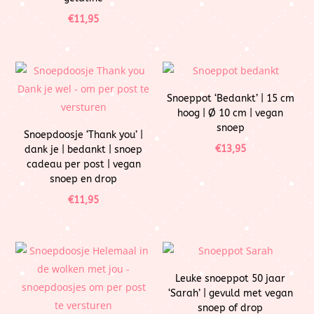
€
11,95
Snoeppot ‘Bedankt’ | 15 cm
hoog | Ø 10 cm | vegan
snoep
Snoepdoosje ‘Thank you’ |
€
13,95
dank je | bedankt | snoep
cadeau per post | vegan
snoep en drop
€
11,95
Leuke snoeppot 50 jaar
‘Sarah’ | gevuld met vegan
snoep of drop