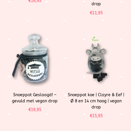
€
16,95
drop
€
11,95
Snoeppot Geslaagd! –
Snoeppot koe | Clayre & Eef |
gevuld met vegan drop
Ø 8 en 14 cm hoog | vegan
drop
€
19,95
€
15,95