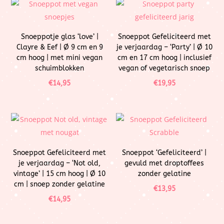
Snoeppotje glas ‘love’ |
Snoeppot Gefeliciteerd met
Clayre & Eef | Ø 9 cm en 9
je verjaardag – ‘Party’ | Ø 10
cm hoog | met mini vegan
cm en 17 cm hoog | inclusief
schuimblokken
vegan of vegetarisch snoep
€
14,95
€
19,95
Snoeppot Gefeliciteerd met
Snoeppot ‘Gefeliciteerd’ |
je verjaardag – ‘Not old,
gevuld met droptoffees
vintage’ | 15 cm hoog | Ø 10
zonder gelatine
cm | snoep zonder gelatine
€
13,95
€
14,95