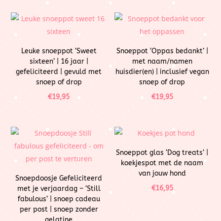
Leuke snoeppot ‘Sweet
Snoeppot ‘Oppas bedankt’ |
sixteen’ | 16 jaar |
met naam/namen
gefeliciteerd | gevuld met
huisdier(en) | inclusief vegan
snoep of drop
snoep of drop
€
19,95
€
19,95
Snoeppot glas ‘Dog treats’ |
koekjespot met de naam
van jouw hond
Snoepdoosje Gefeliciteerd
€
16,95
met je verjaardag – ‘Still
fabulous’ | snoep cadeau
per post | snoep zonder
gelatine