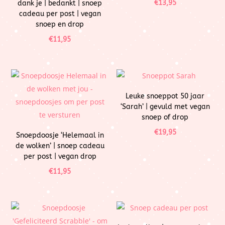
€
13,95
dank je | bedankt | snoep
cadeau per post | vegan
snoep en drop
€
11,95
Leuke snoeppot 50 jaar
‘Sarah’ | gevuld met vegan
snoep of drop
€
19,95
Snoepdoosje ‘Helemaal in
de wolken’ | snoep cadeau
per post | vegan drop
€
11,95