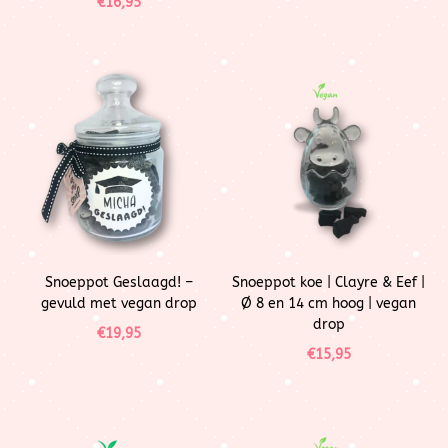
€
16,95
Snoeppot Geslaagd! –
Snoeppot koe | Clayre & Eef |
gevuld met vegan drop
Ø 8 en 14 cm hoog | vegan
drop
€
19,95
€
15,95