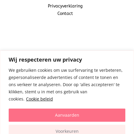
Privacyverklaring
Contact
Snoepcadeautje
(Centraal Business Center)
Industrieweg 20A
1521 ND Wormerveer
Wij respecteren uw privacy
We gebruiken cookies om uw surfervaring te verbeteren,
gepersonaliseerde advertenties of content te tonen en
06-30981125
ons verkeer te analyseren. Door op 'alles accepteren' te
info@snoepcadeautje.nl
klikken, stemt u in met ons gebruik van
cookies.
Cookie beleid
Aanvaarden
Voorkeuren