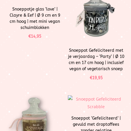
Snoeppotje glas ‘love’ |
Clayre & Eef | Ø 9 cm en 9
cm hoog | met mini vegan
schuimblokken
€
14,95
Snoeppot Gefeliciteerd met
je verjaardag – ‘Party’ | Ø 10
cm en 17 cm hoog | inclusief
vegan of vegetarisch snoep
€
19,95
Snoeppot ‘Gefeliciteerd’ |
gevuld met droptoffees
zonder gelatine