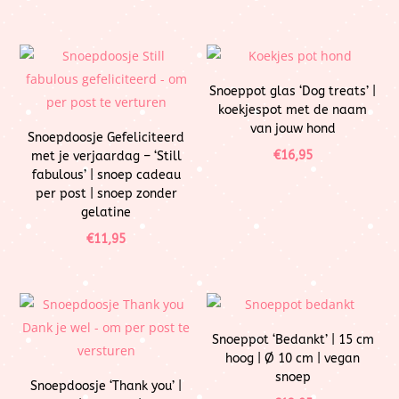
Snoeppot glas ‘Dog treats’ |
koekjespot met de naam
van jouw hond
Snoepdoosje Gefeliciteerd
€
16,95
met je verjaardag – ‘Still
fabulous’ | snoep cadeau
per post | snoep zonder
gelatine
€
11,95
Snoeppot ‘Bedankt’ | 15 cm
hoog | Ø 10 cm | vegan
snoep
Snoepdoosje ‘Thank you’ |