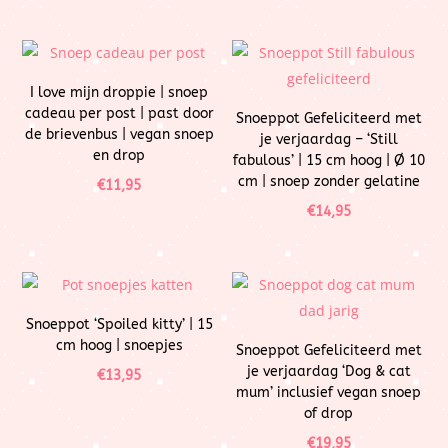
I love mijn droppie | snoep
cadeau per post | past door
Snoeppot Gefeliciteerd met
de brievenbus | vegan snoep
je verjaardag – ‘Still
en drop
fabulous’ | 15 cm hoog | Ø 10
cm | snoep zonder gelatine
€
11,95
€
14,95
Snoeppot ‘Spoiled kitty’ | 15
cm hoog | snoepjes
Snoeppot Gefeliciteerd met
je verjaardag ‘Dog & cat
€
13,95
mum’ inclusief vegan snoep
of drop
€
19,95