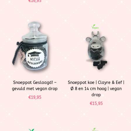
€
16,95
Snoeppot Geslaagd! –
Snoeppot koe | Clayre & Eef |
gevuld met vegan drop
Ø 8 en 14 cm hoog | vegan
drop
€
19,95
€
15,95