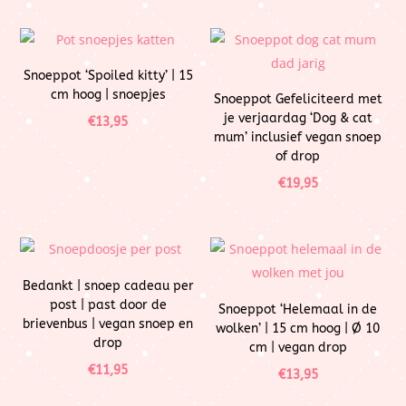
Snoeppot ‘Spoiled kitty’ | 15
cm hoog | snoepjes
Snoeppot Gefeliciteerd met
je verjaardag ‘Dog & cat
€
13,95
mum’ inclusief vegan snoep
of drop
€
19,95
Bedankt | snoep cadeau per
post | past door de
Snoeppot ‘Helemaal in de
brievenbus | vegan snoep en
wolken’ | 15 cm hoog | Ø 10
drop
cm | vegan drop
€
11,95
€
13,95