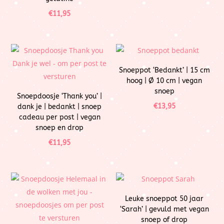
€
11,95
Snoeppot ‘Bedankt’ | 15 cm
hoog | Ø 10 cm | vegan
snoep
Snoepdoosje ‘Thank you’ |
€
13,95
dank je | bedankt | snoep
cadeau per post | vegan
snoep en drop
€
11,95
Leuke snoeppot 50 jaar
‘Sarah’ | gevuld met vegan
snoep of drop