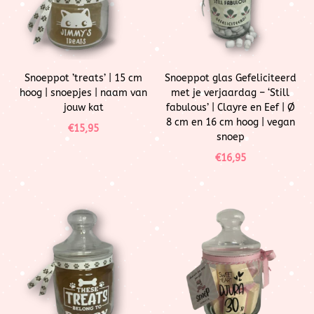
Snoeppot ’treats’ | 15 cm
Snoeppot glas Gefeliciteerd
hoog | snoepjes | naam van
met je verjaardag – ‘Still
jouw kat
fabulous’ | Clayre en Eef | Ø
8 cm en 16 cm hoog | vegan
€
15,95
snoep
€
16,95