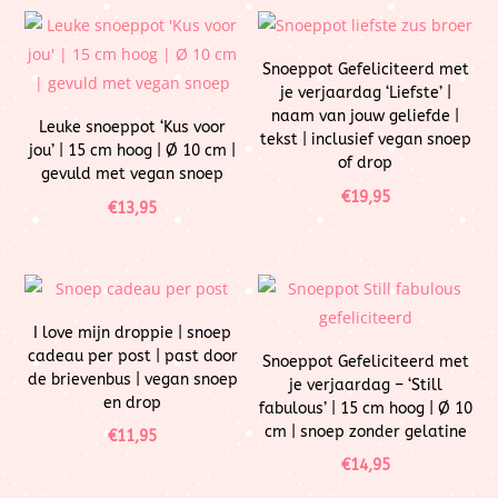
Snoeppot Gefeliciteerd met
je verjaardag ‘Liefste’ |
naam van jouw geliefde |
Leuke snoeppot ‘Kus voor
tekst | inclusief vegan snoep
jou’ | 15 cm hoog | Ø 10 cm |
of drop
gevuld met vegan snoep
€
19,95
€
13,95
I love mijn droppie | snoep
cadeau per post | past door
Snoeppot Gefeliciteerd met
de brievenbus | vegan snoep
je verjaardag – ‘Still
en drop
fabulous’ | 15 cm hoog | Ø 10
cm | snoep zonder gelatine
€
11,95
€
14,95