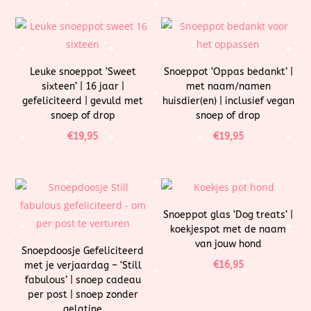
Leuke snoeppot ‘Sweet
Snoeppot ‘Oppas bedankt’ |
sixteen’ | 16 jaar |
met naam/namen
gefeliciteerd | gevuld met
huisdier(en) | inclusief vegan
snoep of drop
snoep of drop
€
19,95
€
19,95
Snoeppot glas ‘Dog treats’ |
koekjespot met de naam
van jouw hond
Snoepdoosje Gefeliciteerd
€
16,95
met je verjaardag – ‘Still
fabulous’ | snoep cadeau
per post | snoep zonder
gelatine