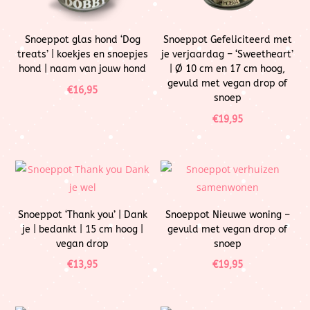
Snoeppot glas hond ‘Dog
Snoeppot Gefeliciteerd met
treats’ | koekjes en snoepjes
je verjaardag – ‘Sweetheart’
hond | naam van jouw hond
| Ø 10 cm en 17 cm hoog,
gevuld met vegan drop of
€
16,95
snoep
€
19,95
Snoeppot ‘Thank you’ | Dank
Snoeppot Nieuwe woning –
je | bedankt | 15 cm hoog |
gevuld met vegan drop of
vegan drop
snoep
€
13,95
€
19,95