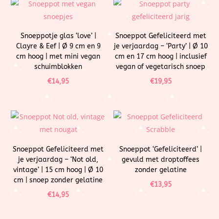
Snoeppotje glas ‘love’ |
Snoeppot Gefeliciteerd met
Clayre & Eef | Ø 9 cm en 9
je verjaardag – ‘Party’ | Ø 10
cm hoog | met mini vegan
cm en 17 cm hoog | inclusief
schuimblokken
vegan of vegetarisch snoep
€
14,95
€
19,95
Snoeppot Gefeliciteerd met
Snoeppot ‘Gefeliciteerd’ |
je verjaardag – ‘Not old,
gevuld met droptoffees
vintage’ | 15 cm hoog | Ø 10
zonder gelatine
cm | snoep zonder gelatine
€
13,95
€
14,95